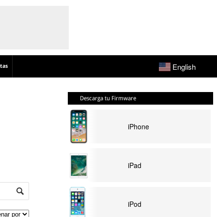
English
tas
Descarga tu Firmware
iPhone
iPad
iPod