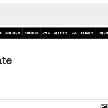
k
Desbloquea
Accesorios
Cydia
App Store
OSx
Firmware
Respues
ate