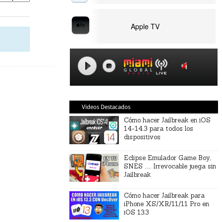
Apple TV
Videos Destacados
Cómo hacer Jailbreak en iOS
14-14.3 para todos los
dispositivos
Eclipse Emulador Game Boy,
SNES … Irrevocable juega sin
Jailbreak
Cómo hacer Jailbreak para
iPhone XS/XR/11/11 Pro en
iOS 13.3