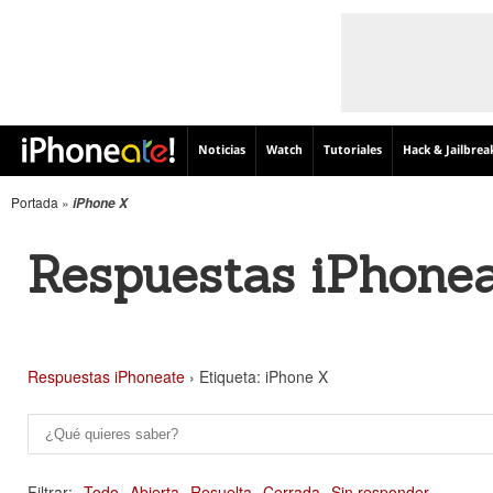
Noticias
Watch
Tutoriales
Hack & Jailbrea
Portada
»
iPhone X
Respuestas iPhone
Respuestas iPhoneate
›
Etiqueta: iPhone X
Filtrar:
Todo
Abierta
Resuelta
Cerrada
Sin responder